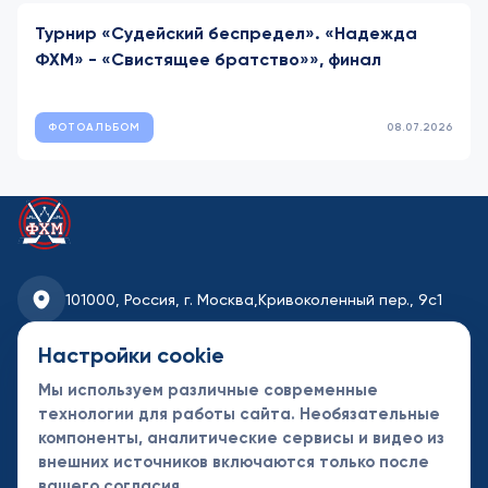
Турнир «Судейский беспредел». «Надежда
ФХМ» - «Свистящее братство»», финал
ФОТОАЛЬБОМ
08.07.2026
101000, Россия, г. Москва,
Кривоколенный пер., 9с1
fhmoscow@mail.ru
Настройки cookie
Мы используем различные современные
8-495-621-35-95
технологии для работы сайта. Необязательные
компоненты, аналитические сервисы и видео из
Новости
Турниры
Контакты
внешних источников включаются только после
Календарь
СДК
Документы
вашего согласия.