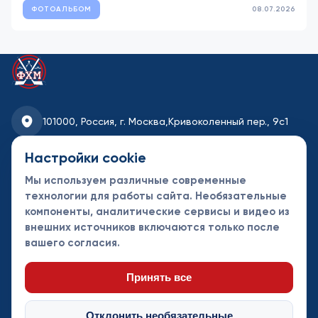
ФОТОАЛЬБОМ
08.07.2026
101000, Россия, г. Москва,
Кривоколенный пер., 9с1
fhmoscow@mail.ru
Настройки cookie
Мы используем различные современные
8-495-621-35-95
технологии для работы сайта. Необязательные
компоненты, аналитические сервисы и видео из
Новости
Турниры
Контакты
внешних источников включаются только после
Календарь
СДК
Документы
вашего согласия.
Таблицы
Клубы
Спонсоры и
партнеры
Принять все
Отклонить необязательные