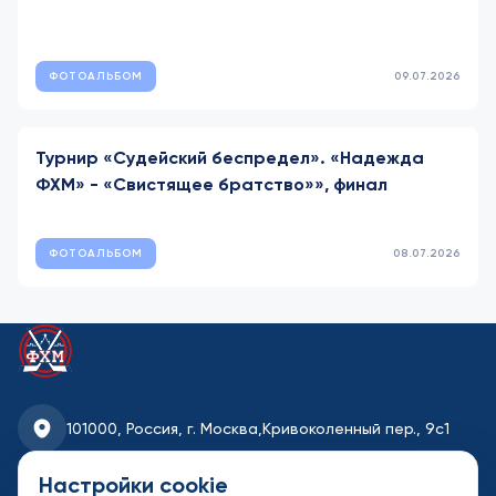
ФОТОАЛЬБОМ
09.07.2026
Турнир «Судейский беспредел». «Надежда
ФХМ» - «Свистящее братство»», финал
ФОТОАЛЬБОМ
08.07.2026
101000, Россия, г. Москва,
Кривоколенный пер., 9с1
fhmoscow@mail.ru
Настройки cookie