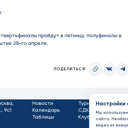
о
етвертьфиналы пройдут в пятницу, полуфиналы в
ытие 28-го апреля.
ПОДЕЛИТЬСЯ:
осква,
Новости
Турниры
Настройки 
Кон
, 9с1
Календарь
СДК
Док
Мы используе
Таблицы
Клубы
Спо
сайта. Необяз
видео из внеш