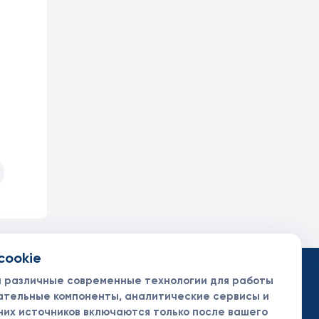
cookie
такты
ументы
м различные современные технологии для работы
нсоры и партнеры
ательные компоненты, аналитические сервисы и
них источников включаются только после вашего