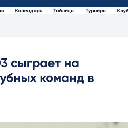
иа
Календарь
Таблицы
Турниры
Клу
3 сыграет на
убных команд в