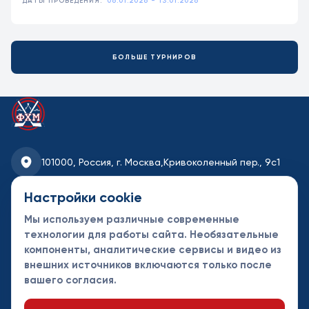
ДАТЫ ПРОВЕДЕНИЯ:
06.01.2026 - 13.01.2026
БОЛЬШЕ ТУРНИРОВ
101000, Россия, г. Москва,
Кривоколенный пер., 9с1
fhmoscow@mail.ru
Настройки cookie
Мы используем различные современные
8-495-621-35-95
технологии для работы сайта. Необязательные
компоненты, аналитические сервисы и видео из
Новости
Турниры
Контакты
внешних источников включаются только после
Календарь
СДК
Документы
вашего согласия.
Таблицы
Клубы
Спонсоры и
партнеры