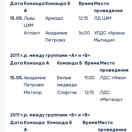
Дата
Команда
Команда Б
Время
Место
А
проведения
15.05.
Львы
Армада
12:15
ЛД ЦХМ
ЦХМ
Атлант
Академия
16:00
УЛДС «Арена
Петрова
Мытищи»
2011 г.р. между группами «А» и «Б»
Дата
Команда А
Команда Б
Время
Место
проведения
15.05.
Академия
Белые
11:00
ЛДС «Умка»
Петрова
медведи
Метеор
Спартак
12:15
ЛДС
«Метеор»
2011 г.р. между группами «Б» и «В»
Дата
Команда
Команда Б
Время
Место
А
проведения