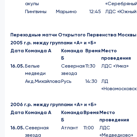
акулы
«Серебряны
Пингвины
Марьино
12:45
ЛДС «Южный
Переходные матчи
Открытого Первенства Москвы
2005 г.р. между группами «А» и «Б»
Дата
Команда А
Команда
Время
Место
Б
проведения
16.05.
Белые
Северная
11:30
ЛДС «Умка»
медведи
звезда
Акд.Михайлова
Русь
14:30
ЛД
«Новомосковск
2006 г.р. между группами «А» и «Б»
Дата
Команда А
Команда
Время
Место
Б
проведения
16.05.
Северная
Атлант
11:00
ЛДС
звезда
«Медведково»