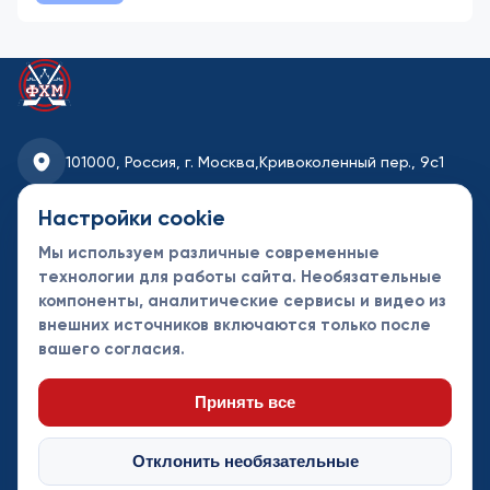
101000, Россия, г. Москва,
Кривоколенный пер., 9с1
fhmoscow@mail.ru
Настройки cookie
Мы используем различные современные
8-495-621-35-95
технологии для работы сайта. Необязательные
компоненты, аналитические сервисы и видео из
Новости
Турниры
Контакты
внешних источников включаются только после
Календарь
СДК
Документы
вашего согласия.
Таблицы
Клубы
Спонсоры и
партнеры
Принять все
Отклонить необязательные