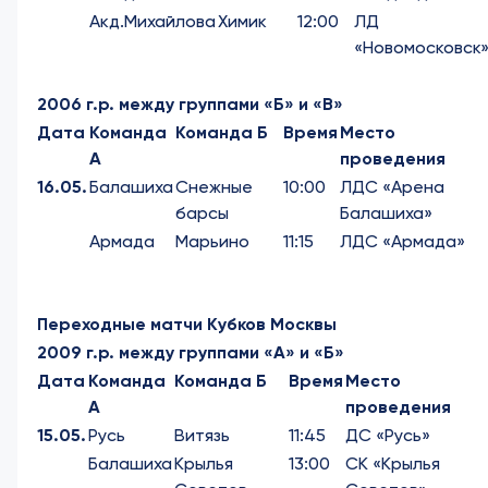
Акд.Михайлова
Химик
12:00
ЛД
«Новомосковск
2006 г.р. между группами «Б» и «В»
Дата
Команда
Команда Б
Время
Место
А
проведения
16.05.
Балашиха
Снежные
10:00
ЛДС «Арена
барсы
Балашиха»
Армада
Марьино
11:15
ЛДС «Армада»
Переходные матчи
Кубков Москвы
2009 г.р. между группами «А» и «Б»
Дата
Команда
Команда Б
Время
Место
А
проведения
15.05.
Русь
Витязь
11:45
ДС «Русь»
Балашиха
Крылья
13:00
СК «Крылья