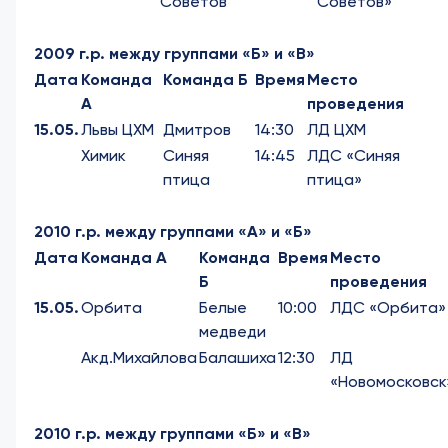
Советов
Советов»
2009 г.р. между группами «Б» и «В»
Дата
Команда
Команда Б
Время
Место
А
проведения
15.05.
Львы ЦХМ
Дмитров
14:30
ЛД ЦХМ
Химик
Синяя
14:45
ЛДС «Синяя
птица
птица»
2010 г.р. между группами «А» и «Б»
Дата
Команда А
Команда
Время
Место
Б
проведения
15.05.
Орбита
Белые
10:00
ЛДС «Орбита»
медведи
Акд.Михайлова
Балашиха
12:30
ЛД
«Новомосковск
2010 г.р. между группами «Б» и «В»