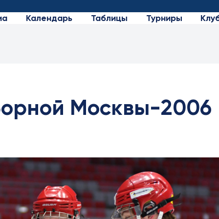
иа
Календарь
Таблицы
Турниры
Клу
борной Москвы-2006