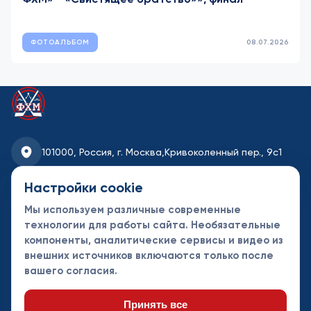
ФОТОАЛЬБОМ
08.07.2026
101000, Россия, г. Москва,
Кривоколенный пер., 9с1
fhmoscow@mail.ru
Настройки cookie
Мы используем различные современные
8-495-621-35-95
технологии для работы сайта. Необязательные
компоненты, аналитические сервисы и видео из
Новости
Турниры
Контакты
внешних источников включаются только после
Календарь
СДК
Документы
вашего согласия.
Таблицы
Клубы
Спонсоры и
партнеры
Принять все