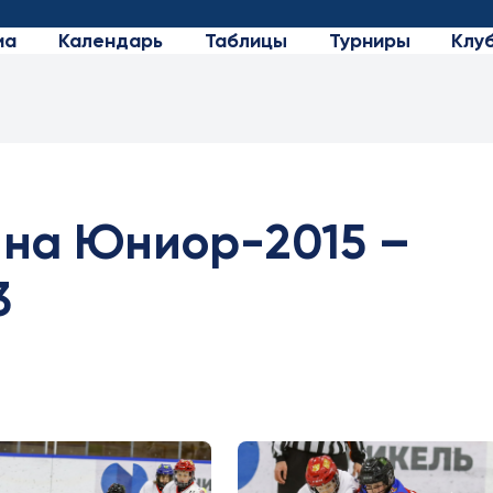
иа
Календарь
Таблицы
Турниры
Клу
на Юниор-2015 –
3