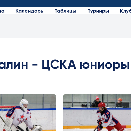
иа
Календарь
Таблицы
Турниры
Клу
алин - ЦСКА юниоры