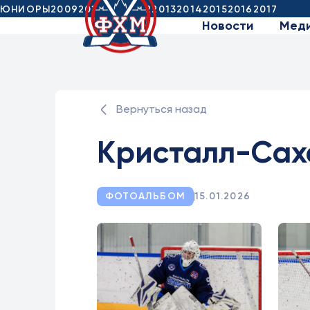
ЮНИОРЫ
2009
2010
2011
2012
2013
2014
2015
2016
2017
Новости
Мед
Вернуться назад
Кристалл-Сах
ФОТОАЛЬБОМ
15.01.2026