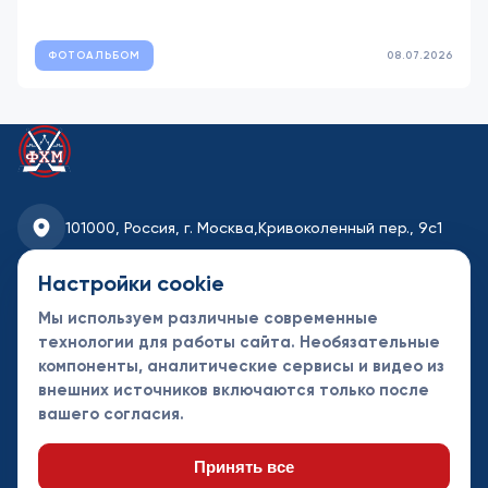
ФОТОАЛЬБОМ
08.07.2026
101000, Россия, г. Москва,
Кривоколенный пер., 9с1
fhmoscow@mail.ru
Настройки cookie
Мы используем различные современные
8-495-621-35-95
технологии для работы сайта. Необязательные
компоненты, аналитические сервисы и видео из
Новости
Турниры
Контакты
внешних источников включаются только после
Календарь
СДК
Документы
вашего согласия.
Таблицы
Клубы
Спонсоры и
партнеры
Принять все