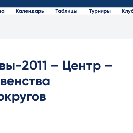
иа
Календарь
Таблицы
Турниры
Клу
вы-2011 – Центр –
рвенства
округов