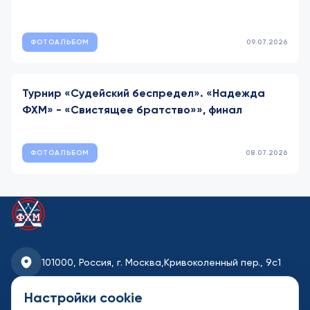
ФОТОАЛЬБОМ
09.07.2026
Турнир «Судейский беспредел». «Надежда
ФХМ» - «Свистящее братство»», финал
ФОТОАЛЬБОМ
08.07.2026
101000, Россия, г. Москва,
Кривоколенный пер., 9с1
fhmoscow@mail.ru
Настройки cookie