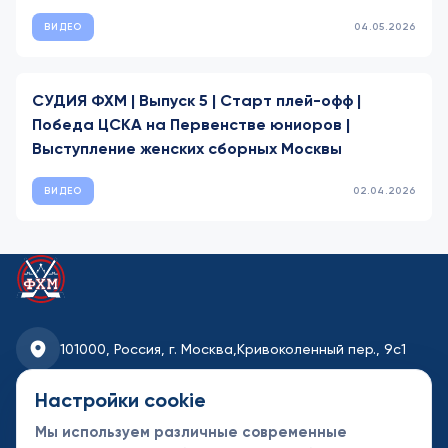
ВИДЕО
04.05.2026
СУДИЯ ФХМ | Выпуск 5 | Старт плей-офф |
Победа ЦСКА на Первенстве юниоров |
Выступление женских сборных Москвы
ВИДЕО
02.04.2026
101000, Россия, г. Москва,
Кривоколенный пер., 9с1
fhmoscow@mail.ru
Настройки cookie
Мы используем различные современные
8-495-621-35-95