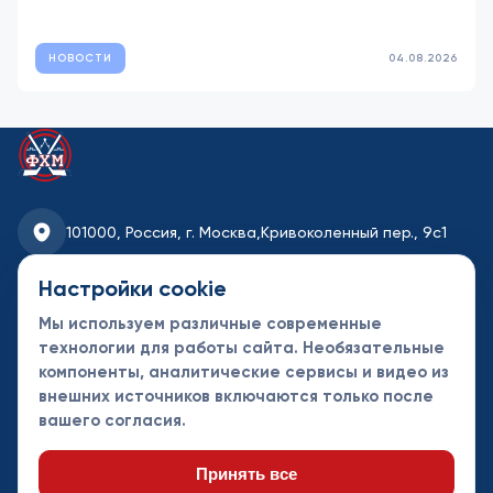
НОВОСТИ
04.08.2026
101000, Россия, г. Москва,
Кривоколенный пер., 9с1
fhmoscow@mail.ru
Настройки cookie
Мы используем различные современные
8-495-621-35-95
технологии для работы сайта. Необязательные
компоненты, аналитические сервисы и видео из
Новости
Турниры
Контакты
внешних источников включаются только после
Календарь
СДК
Документы
вашего согласия.
Таблицы
Клубы
Спонсоры и
партнеры
Принять все