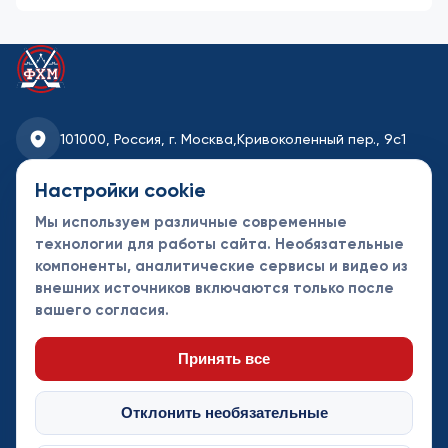
101000, Россия, г. Москва,
Кривоколенный пер., 9с1
fhmoscow@mail.ru
Настройки cookie
Мы используем различные современные
8-495-621-35-95
технологии для работы сайта. Необязательные
компоненты, аналитические сервисы и видео из
Новости
Турниры
Контакты
внешних источников включаются только после
Календарь
СДК
Документы
вашего согласия.
Таблицы
Клубы
Спонсоры и
партнеры
Принять все
Отклонить необязательные