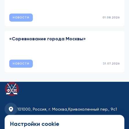
НОВОСТИ
01.08.2026
«Соревнование города Москвы»
НОВОСТИ
31.07.2026
101000, Россия, г. Москва,
Кривоколенный пер., 9с1
fhmoscow@mail.ru
Настройки cookie