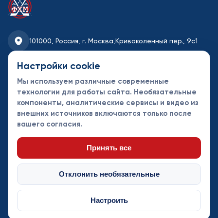
101000, Россия, г. Москва,
Кривоколенный пер., 9с1
fhmoscow@mail.ru
Настройки cookie
Мы используем различные современные
8-495-621-35-95
технологии для работы сайта. Необязательные
компоненты, аналитические сервисы и видео из
Новости
Турниры
Контакты
внешних источников включаются только после
Календарь
СДК
Документы
вашего согласия.
Таблицы
Клубы
Спонсоры и
партнеры
Принять все
Отклонить необязательные
Настроить
© Федерация хоккея Москвы 2013 - 2026. Все права защищены